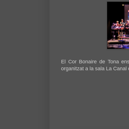
El Cor Bonaire de Tona ens
organitzat a la sala La Canal