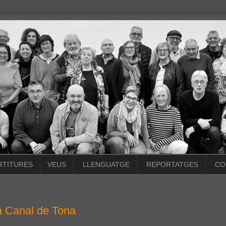
RTITURES
VEUS
LLENGUATGE
REPORTATGES
CO
a Canal de Tona